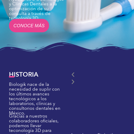
y Clínicas Dentales a la
optimización de su
consulta a través de
tecnología 3D.
CONOCE MÁS
HISTORIA
P
N
r
e
Biologik nace de la
e
x
necesidad de suplir con
los últimos avances
v
t
tecnológicos a los
i
laboratorios, clínicas y
consultorios dentales en
o
México.
Gracias a nuestros
u
colaboradores oficiales,
s
podemos llevar
teconología 3D para