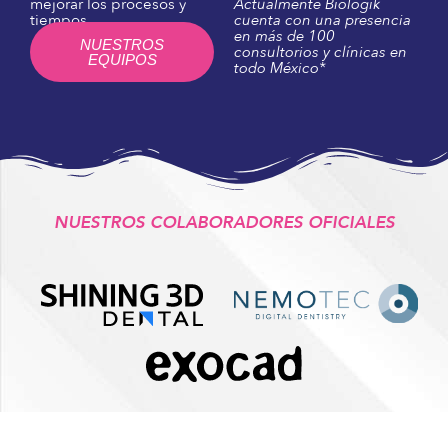
mejorar los procesos y
Actualmente Biologik
tiempos.
cuenta con una presencia
en más de 100
NUESTROS
consultorios y clínicas en
EQUIPOS
todo México*
NUESTROS COLABORADORES OFICIALES